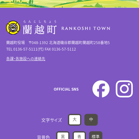
蘭越町役場 〒048-1392 北海道磯谷郡蘭越町蘭越町258番地5
TEL 0136-57-5111(代) FAX 0136-57-5112
各課・各施設への連絡先
OFFICIAL SNS
大
中
文字サイズ
黒
青
標準
背景色