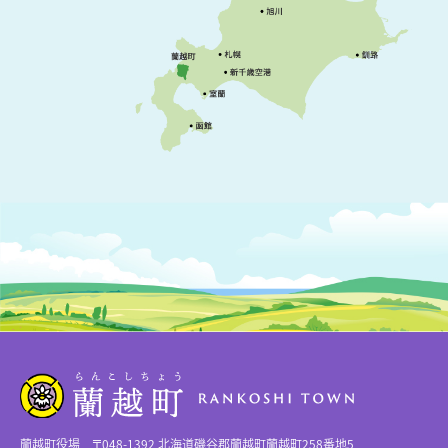
蘭越町役場 〒048-1392 北海道磯谷郡蘭越町蘭越町258番地5