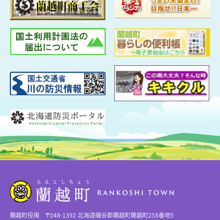
蘭越町役場 〒048-1392 北海道磯谷郡蘭越町蘭越町258番地5