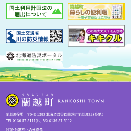
蘭越町役場 〒048-1392 北海道磯谷郡蘭越町蘭越町258番地5
TEL 0136-57-5111(代) FAX 0136-57-5112
各課・各施設への連絡先