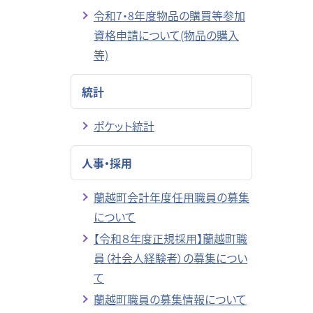
令和7・8年度物品の購買等参加
資格申請について(物品の購入
等)
統計
ポケット統計
人事・採用
蘭越町会計年度任用職員の募集
について
【令和８年度正規採用】蘭越町職
員（社会人経験者）の募集につい
て
蘭越町職員の募集情報について