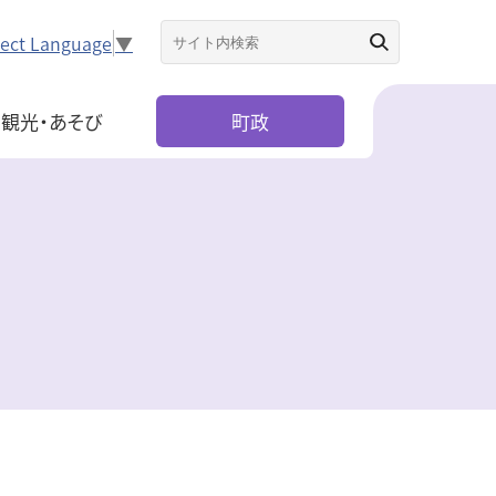
lect Language
▼
観光・あそび
町政