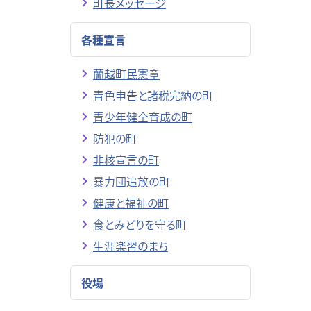
町長メッセージ
各種宣言
蘭越町民憲章
青色申告と諸税完納の町
青少年健全育成の町
防犯の町
非核宣言の町
暴力団追放の町
健康と福祉の町
食とみどりを守る町
生涯楽習のまち
役場