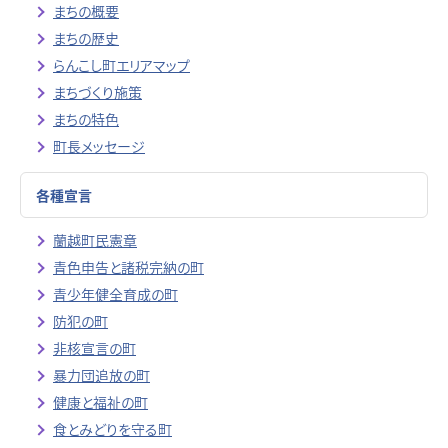
まちの概要
まちの歴史
らんこし町エリアマップ
まちづくり施策
まちの特色
町長メッセージ
各種宣言
蘭越町民憲章
青色申告と諸税完納の町
青少年健全育成の町
防犯の町
非核宣言の町
暴力団追放の町
健康と福祉の町
食とみどりを守る町