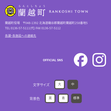
蘭越町役場 〒048-1392 北海道磯谷郡蘭越町蘭越町258番地5
TEL 0136-57-5111(代) FAX 0136-57-5112
各課・各施設への連絡先
OFFICIAL SNS
大
中
文字サイズ
黒
青
標準
背景色