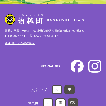
蘭越町役場 〒048-1392 北海道磯谷郡蘭越町蘭越町258番地5
TEL 0136-57-5111(代) FAX 0136-57-5112
各課・各施設への連絡先
OFFICIAL SNS
大
中
文字サイズ
黒
青
標準
背景色