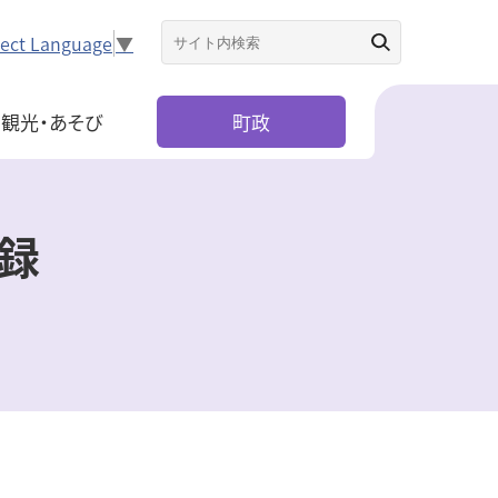
lect Language
▼
観光・あそび
町政
録