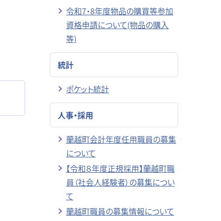
令和7・8年度物品の購買等参加
資格申請について(物品の購入
等)
統計
ポケット統計
人事・採用
蘭越町会計年度任用職員の募集
について
【令和８年度正規採用】蘭越町職
員（社会人経験者）の募集につい
て
蘭越町職員の募集情報について