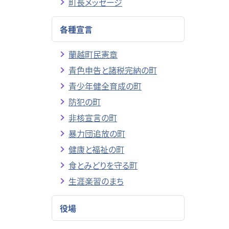
町長メッセージ
各種宣言
蘭越町民憲章
青色申告と諸税完納の町
青少年健全育成の町
防犯の町
非核宣言の町
暴力団追放の町
健康と福祉の町
食とみどりを守る町
生涯楽習のまち
役場