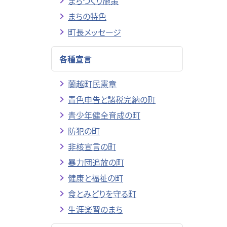
まちづくり施策
まちの特色
町長メッセージ
各種宣言
蘭越町民憲章
青色申告と諸税完納の町
青少年健全育成の町
防犯の町
非核宣言の町
暴力団追放の町
健康と福祉の町
食とみどりを守る町
生涯楽習のまち