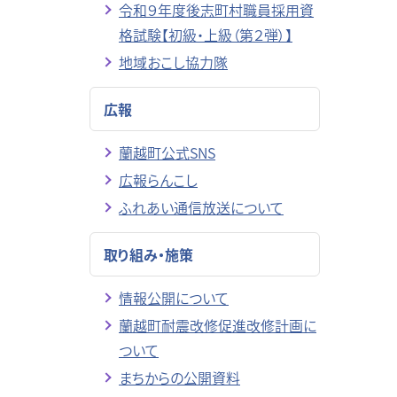
令和９年度後志町村職員採用資
格試験【初級・上級（第２弾）】
地域おこし協力隊
広報
蘭越町公式SNS
広報らんこし
ふれあい通信放送について
取り組み・施策
情報公開について
蘭越町耐震改修促進改修計画に
ついて
まちからの公開資料