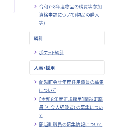
令和7・8年度物品の購買等参加
資格申請について(物品の購入
等)
統計
ポケット統計
人事・採用
蘭越町会計年度任用職員の募集
について
【令和８年度正規採用】蘭越町職
員（社会人経験者）の募集につい
て
蘭越町職員の募集情報について