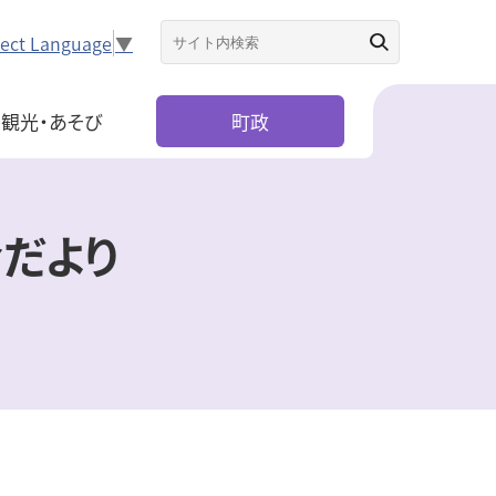
lect Language
▼
観光・あそび
町政
会だより