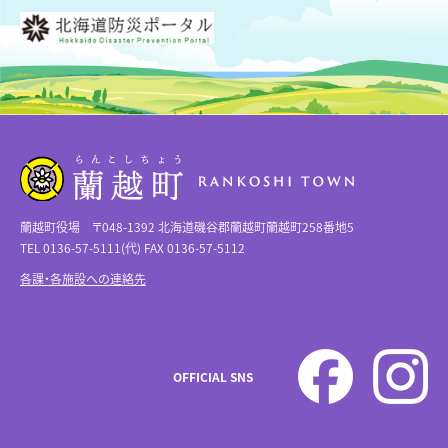
蘭越町役場 〒048-1392 北海道磯谷郡蘭越町蘭越町258番地5
TEL 0136-57-5111(代) FAX 0136-57-5112
各課・各施設への連絡先
OFFICIAL SNS