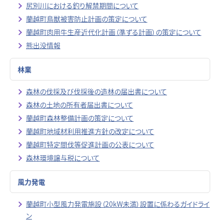
尻別川における釣り解禁期間について
蘭越町鳥獣被害防止計画の策定について
蘭越町肉用牛生産近代化計画（準ずる計画）の策定について
熊出没情報
林業
森林の伐採及び伐採後の造林の届出書について
森林の土地の所有者届出書について
蘭越町森林整備計画の策定について
蘭越町地域材利用推進方針の改定について
蘭越町特定間伐等促進計画の公表について
森林環境譲与税について
風力発電
蘭越町小型風力発電施設（20kW未満）設置に係わるガイドライ
ン