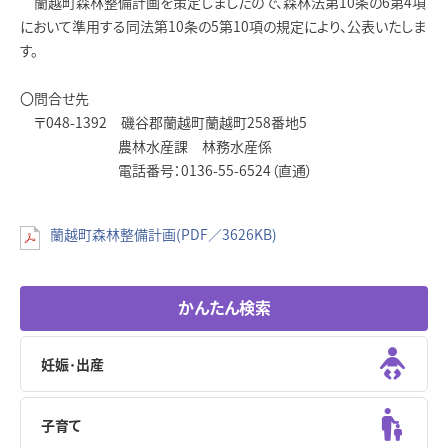
蘭越町森林整備計画を策定しましたので、森林法第10条の6第4項
において準用する同法第10条の5第10項の規定により、公表いたしま
す。
〇問合せ先
〒048-1392 磯谷郡蘭越町蘭越町258番地5
農林水産課 林務水産係
電話番号：0136-55-6524（直通）
蘭越町森林整備計画(PDF／3626KB)
かんたん検索
妊娠･出産
子育て