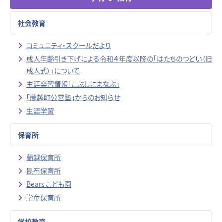
社会教育
コミュニティ・スクールだより
成人年齢引き下げによる令和４年度以降の「はたちのつどい（旧
成人式）」について
生涯楽習情報「こぶしにまなぶ」
「蘭越町公営塾」からのお知らせ
生涯学習
保育所
蘭越保育所
昆布保育所
Bears こども園
学童保育所
学校教育