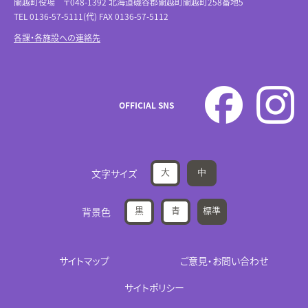
蘭越町役場 〒048-1392 北海道磯谷郡蘭越町蘭越町258番地5
TEL 0136-57-5111(代) FAX 0136-57-5112
各課・各施設への連絡先
OFFICIAL SNS
大
中
文字サイズ
黒
青
標準
背景色
サイトマップ
ご意見・お問い合わせ
サイトポリシー