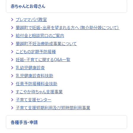
赤ちゃんとお母さん
プレママパパ教室
蘭越町で妊娠・出産を望まれる方へ（無介助分娩について）
給付金と相談窓口のご案内
蘭越町不妊治療助成事業について
こどもの定期予防接種
妊娠・子育てに関するQ&A一覧
乳幼児健康診査
乳児健康診査料扶助
任意予防接種料金扶助
すこやか待ちゃん支援事業
子育て支援センター
子育て支援短期利用及び短時間利用事業
各種手当・申請