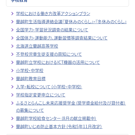
学校における働き方改革アクションプラン
蘭越町生活指導連絡会議『夏休みのくらし』・『冬休みのくらし』
全国学力・学習状況調査の結果について
全国体力・運動能力、運動習慣等調査結果について
北海道立蘭越高等学校
不登校児童生徒支援の周知について
蘭越町立学校におけるICT機器の活用について
小学校・中学校
蘭越町教育目標
入学・転校について（小学校・中学校）
学校指定変更申立について
ふるさとらんこし未来応援奨学金（奨学資金給付及び貸付者）
の募集について
蘭越町学校給食センター（8月の献立掲載中）
蘭越町いじめ防止基本方針（令和5年11月改定）