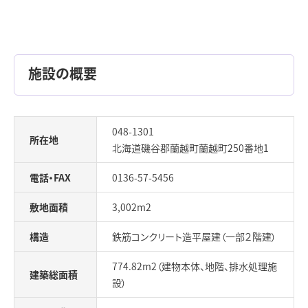
施設の概要
048-1301
所在地
北海道磯谷郡蘭越町蘭越町250番地1
電話・FAX
0136-57-5456
敷地面積
3,002m2
構造
鉄筋コンクリート造平屋建（一部２階建）
774.82m2（建物本体、地階、排水処理施
建築総面積
設）