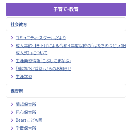
子育て・教育
社会教育
コミュニティ・スクールだより
成人年齢引き下げによる令和４年度以降の「はたちのつどい（旧
成人式）」について
生涯楽習情報「こぶしにまなぶ」
「蘭越町公営塾」からのお知らせ
生涯学習
保育所
蘭越保育所
昆布保育所
Bears こども園
学童保育所