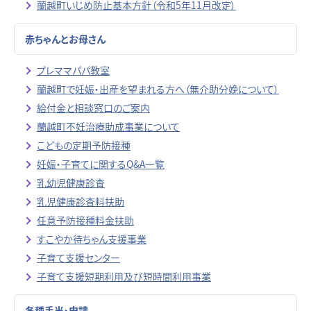
蘭越町いじめ防止基本方針（令和5年11月改定）
赤ちゃんとお母さん
プレママパパ教室
蘭越町で妊娠・出産を望まれる方へ（無介助分娩について）
給付金と相談窓口のご案内
蘭越町不妊治療助成事業について
こどもの定期予防接種
妊娠・子育てに関するQ&A一覧
乳幼児健康診査
乳児健康診査料扶助
任意予防接種料金扶助
すこやか待ちゃん支援事業
子育て支援センター
子育て支援短期利用及び短時間利用事業
各種手当・申請