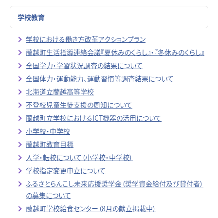
学校教育
学校における働き方改革アクションプラン
蘭越町生活指導連絡会議『夏休みのくらし』・『冬休みのくらし』
全国学力・学習状況調査の結果について
全国体力・運動能力、運動習慣等調査結果について
北海道立蘭越高等学校
不登校児童生徒支援の周知について
蘭越町立学校におけるICT機器の活用について
小学校・中学校
蘭越町教育目標
入学・転校について（小学校・中学校）
学校指定変更申立について
ふるさとらんこし未来応援奨学金（奨学資金給付及び貸付者）
の募集について
蘭越町学校給食センター（8月の献立掲載中）