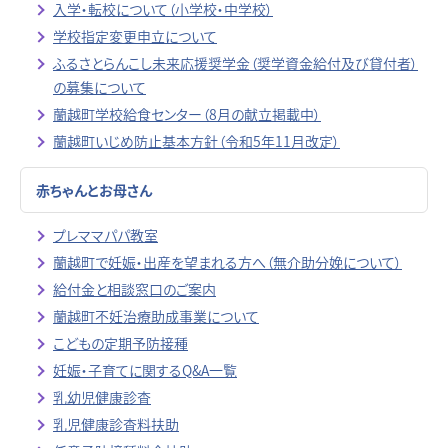
入学・転校について（小学校・中学校）
学校指定変更申立について
ふるさとらんこし未来応援奨学金（奨学資金給付及び貸付者）
の募集について
蘭越町学校給食センター（8月の献立掲載中）
蘭越町いじめ防止基本方針（令和5年11月改定）
赤ちゃんとお母さん
プレママパパ教室
蘭越町で妊娠・出産を望まれる方へ（無介助分娩について）
給付金と相談窓口のご案内
蘭越町不妊治療助成事業について
こどもの定期予防接種
妊娠・子育てに関するQ&A一覧
乳幼児健康診査
乳児健康診査料扶助