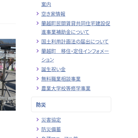
案内
空き家情報
蘭越町民間賃貸共同住宅建設促
進事業補助金について
国土利用計画法の届出について
蘭越町 移住・定住インフォメー
ション
誕生祝い金
無料職業相談事業
農業大学校等修学事業
防災
災害協定
防災備蓄