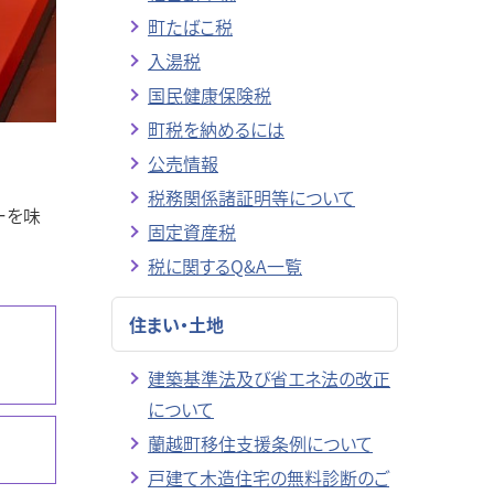
町たばこ税
入湯税
国民健康保険税
町税を納めるには
公売情報
税務関係諸証明等について
ーを味
固定資産税
税に関するQ&A一覧
住まい・土地
建築基準法及び省エネ法の改正
について
蘭越町移住支援条例について
戸建て木造住宅の無料診断のご