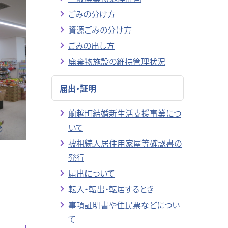
ごみの分け方
資源ごみの分け方
ごみの出し方
廃棄物施設の維持管理状況
届出・証明
蘭越町結婚新生活支援事業につ
いて
被相続人居住用家屋等確認書の
発行
届出について
転入・転出・転居するとき
事項証明書や住民票などについ
て