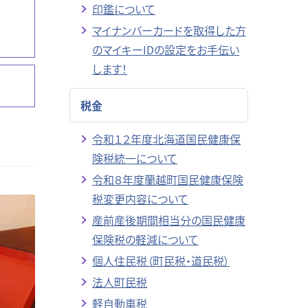
印鑑について
マイナンバーカードを取得した方
のマイキーIDの設定をお手伝い
します！
税金
令和１２年度北海道国民健康保
険税統一について
令和８年度蘭越町国民健康保険
税変更内容について
産前産後期間相当分の国民健康
保険税の軽減について
個人住民税（町民税・道民税）
法人町民税
軽自動車税