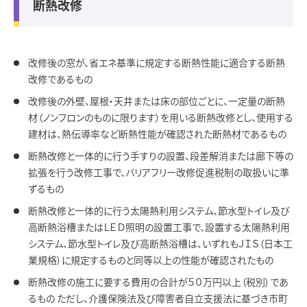
断熱改修
改修後の窓が、省エネ基準に規定する断熱性能に適合する断熱
改修であるもの
改修後の外壁、屋根・天井または床の部位ごとに、一定量の断熱
材（ノンフロンのものに限ります）を用いる断熱改修とし、使用する
建材は、熱伝導率など断熱性能が確認された断熱材であるもの
断熱改修と一体的に行う手すりの設置、段差解消または廊下等の
拡張を行う改修工事で、バリアフリー改修促進税制の取扱いに準
ずるもの
断熱改修と一体的に行う太陽熱利用システム、節水型トイレ及び
高断熱浴槽またはＬＥＤ照明の設置工事で、設置する太陽熱利用
システム、節水型トイレ及び高断熱浴槽は、いずれもＪＩＳ（日本工
業規格）に規定するものと同等以上の性能が確認されたもの
断熱改修の施工に要する費用の合計が５０万円以上（税別）であ
るもの ただし、介護保険法及び障害者自立支援法に基づき市町