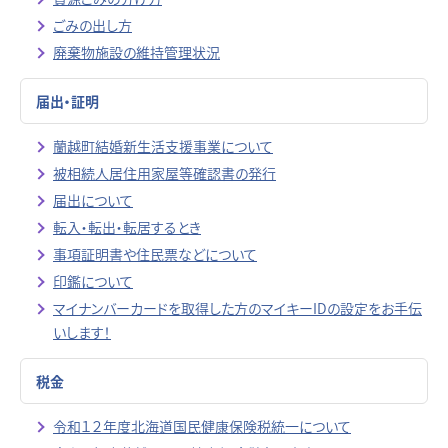
ごみの出し方
廃棄物施設の維持管理状況
届出・証明
蘭越町結婚新生活支援事業について
被相続人居住用家屋等確認書の発行
届出について
転入・転出・転居するとき
事項証明書や住民票などについて
印鑑について
マイナンバーカードを取得した方のマイキーIDの設定をお手伝
いします！
税金
令和１２年度北海道国民健康保険税統一について