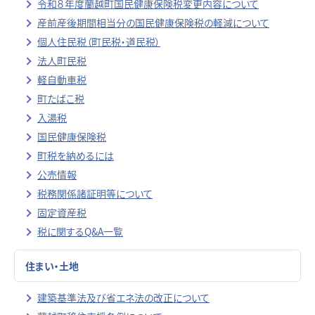
令和８年度蘭越町国民健康保険税変更内容について
産前産後期間相当分の国民健康保険税の軽減について
個人住民税（町民税・道民税）
法人町民税
軽自動車税
町たばこ税
入湯税
国民健康保険税
町税を納めるには
公売情報
税務関係諸証明等について
固定資産税
税に関するQ&A一覧
住まい・土地
建築基準法及び省エネ法の改正について