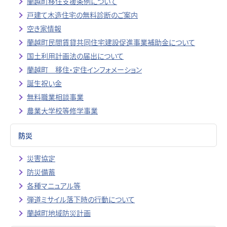
蘭越町移住支援条例について
戸建て木造住宅の無料診断のご案内
空き家情報
蘭越町民間賃貸共同住宅建設促進事業補助金について
国土利用計画法の届出について
蘭越町 移住・定住インフォメーション
誕生祝い金
無料職業相談事業
農業大学校等修学事業
防災
災害協定
防災備蓄
各種マニュアル等
弾道ミサイル落下時の行動について
蘭越町地域防災計画